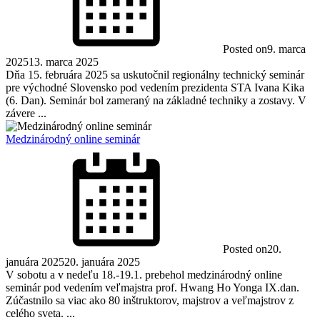
Posted on
9. marca
2025
13. marca 2025
Dňa 15. februára 2025 sa uskutočnil regionálny technický seminár
pre východné Slovensko pod vedením prezidenta STA Ivana Kika
(6. Dan). Seminár bol zameraný na základné techniky a zostavy. V
závere ...
Medzinárodný online seminár
Posted on
20.
januára 2025
20. januára 2025
V sobotu a v nedeľu 18.-19.1. prebehol medzinárodný online
seminár pod vedením veľmajstra prof. Hwang Ho Yonga IX.dan.
Zúčastnilo sa viac ako 80 inštruktorov, majstrov a veľmajstrov z
celého sveta. ...