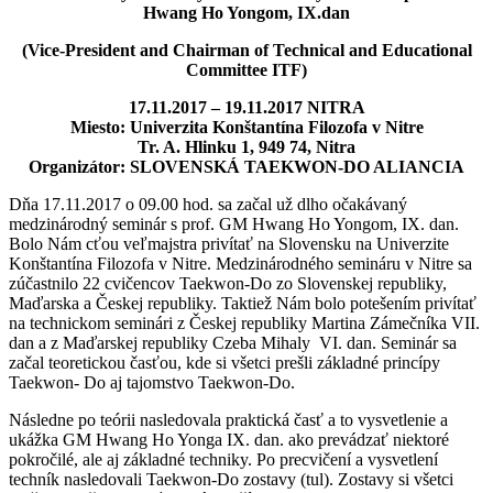
Hwang Ho Yongom, IX.dan
(Vice-President and Chairman of Technical and Educational
Committee ITF)
17.11.2017 – 19.11.2017 NITRA
Miesto: Univerzita Konštantína Filozofa v Nitre
Tr. A. Hlinku 1, 949 74, Nitra
Organizátor: SLOVENSKÁ TAEKWON-DO ALIANCIA
Dňa 17.11.2017 o 09.00 hod. sa začal už dlho očakávaný
medzinárodný seminár s prof. GM Hwang Ho Yongom, IX. dan.
Bolo Nám cťou veľmajstra privítať na Slovensku na Univerzite
Konštantína Filozofa v Nitre. Medzinárodného semináru v Nitre sa
zúčastnilo 22 cvičencov Taekwon-Do zo Slovenskej republiky,
Maďarska a Českej republiky. Taktiež Nám bolo potešením privítať
na technickom seminári z Českej republiky Martina Zámečníka VII.
dan a z Maďarskej republiky Czeba Mihaly VI. dan. Seminár sa
začal teoretickou časťou, kde si všetci prešli základné princípy
Taekwon- Do aj tajomstvo Taekwon-Do.
Následne po teórii nasledovala praktická časť a to vysvetlenie a
ukážka GM Hwang Ho Yonga IX. dan. ako prevádzať niektoré
pokročilé, ale aj základné techniky. Po precvičení a vysvetlení
techník nasledovali Taekwon-Do zostavy (tul). Zostavy si všetci