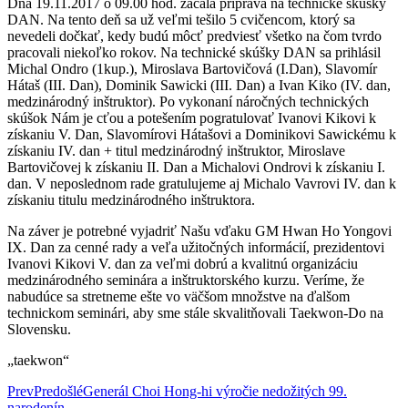
Dňa 19.11.2017 o 09.00 hod. začala príprava na technické skúšky
DAN. Na tento deň sa už veľmi tešilo 5 cvičencom, ktorý sa
nevedeli dočkať, kedy budú môcť predviesť všetko na čom tvrdo
pracovali niekoľko rokov. Na technické skúšky DAN sa prihlásil
Michal Ondro (1kup.), Miroslava Bartovičová (I.Dan), Slavomír
Hátaš (III. Dan), Dominik Sawicki (III. Dan) a Ivan Kiko (IV. dan,
medzinárodný inštruktor). Po vykonaní náročných technických
skúšok Nám je cťou a potešením pogratulovať Ivanovi Kikovi k
získaniu V. Dan, Slavomírovi Hátašovi a Dominikovi Sawickému k
získaniu IV. dan + titul medzinárodný inštruktor, Miroslave
Bartovičovej k získaniu II. Dan a Michalovi Ondrovi k získaniu I.
dan. V neposlednom rade gratulujeme aj Michalo Vavrovi IV. dan k
získaniu titulu medzinárodného inštruktora.
Na záver je potrebné vyjadriť Našu vďaku GM Hwan Ho Yongovi
IX. Dan za cenné rady a veľa užitočných informácií, prezidentovi
Ivanovi Kikovi V. dan za veľmi dobrú a kvalitnú organizáciu
medzinárodného seminára a inštruktorského kurzu. Veríme, že
nabudúce sa stretneme ešte vo väčšom množstve na ďalšom
technickom seminári, aby sme stále skvalitňovali Taekwon-Do na
Slovensku.
„taekwon“
Prev
Predošlé
Generál Choi Hong-hi výročie nedožitých 99.
narodenín