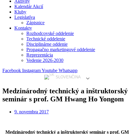
Aktivity
Kalendár Akcií
Kluby
Legislatíva
Zápisnice
Kontakty
Rozhodcovské oddelenie
Technické oddelenie
Disciplinárne oddenie
Propagačno marketingové oddelenie
Reprezentácia
Vedenie 2026-2030
Facebook
Instagram
Youtube
Whatsapp
SLOVENČINA
Medzinárodný technický a inštruktorský
seminár s prof. GM Hwang Ho Yongom
9. novembra 2017
Medzinárodný technický a inštruktorský seminár s prof. GM