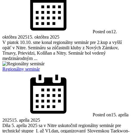
Posted on
12.
októbra 2025
15. októbra 2025
V piatok 10.10. sme konal regionálny seminár pre 2.kup a vyšší
opäť v Nitre. Semináru sa zúčastnili kluby z Nových Zámkov,
Trnavy, Prievidzi, Kolíňan a Nitry. Seminár bol vedený
medzinárodným ...
Regionálny seminár
Posted on
15. apríla
2025
15. apríla 2025
Dňa 5. apríla 2025 sa v Nitre uskutočnil regionálny seminár pre
technické stupne I. až VI.dan, organizovaný Slovenskou Taekwon-