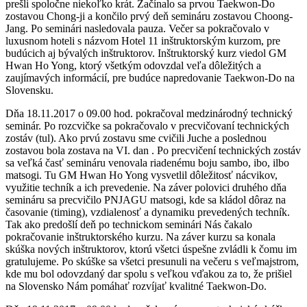
prešli spoločne niekoľko krát. Začínalo sa prvou Taekwon-Do
zostavou Chong-ji a končilo prvý deň semináru zostavou Choong-
Jang. Po seminári nasledovala pauza. Večer sa pokračovalo v
luxusnom hoteli s názvom Hotel 11 inštruktorským kurzom, pre
budúcich aj bývalých inštruktorov. Inštruktorský kurz viedol GM
Hwan Ho Yong, ktorý všetkým odovzdal veľa dôležitých a
zaujímavých informácií, pre budúce napredovanie Taekwon-Do na
Slovensku.
Dňa 18.11.2017 o 09.00 hod. pokračoval medzinárodný technický
seminár. Po rozcvičke sa pokračovalo v precvičovaní technických
zostáv (tul). Ako prvú zostavu sme cvičili Juche a poslednou
zostavou bola zostava na VI. dan . Po precvičení technických zostáv
sa veľká časť semináru venovala riadenému boju sambo, ibo, ilbo
matsogi. Tu GM Hwan Ho Yong vysvetlil dôležitosť nácvikov,
využitie techník a ich prevedenie. Na záver polovici druhého dňa
semináru sa precvičilo PNJAGU matsogi, kde sa kládol dôraz na
časovanie (timing), vzdialenosť a dynamiku prevedených techník.
Tak ako predošlí deň po technickom seminári Nás čakalo
pokračovanie inštruktorského kurzu. Na záver kurzu sa konala
skúška nových inštruktorov, ktorú všetci úspešne zvládli k čomu im
gratulujeme. Po skúške sa všetci presunuli na večeru s veľmajstrom,
kde mu bol odovzdaný dar spolu s veľkou vďakou za to, že prišiel
na Slovensko Nám pomáhať rozvíjať kvalitné Taekwon-Do.