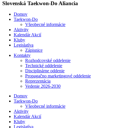
Slovenská Taekwon-Do Aliancia
Domov
Taekwon-Do
Všeobecné informácie
Aktivity
Kalendár Akcií
Kluby
Legislatíva
Zápisnice
Kontakty
Rozhodcovské oddelenie
Technické oddelenie
Disciplinárne oddenie
Propagačno marketingové oddelenie
Reprezentácia
Vedenie 2026-2030
Domov
Taekwon-Do
Všeobecné informácie
Aktivity
Kalendár Akcií
Kluby
Legislatíva