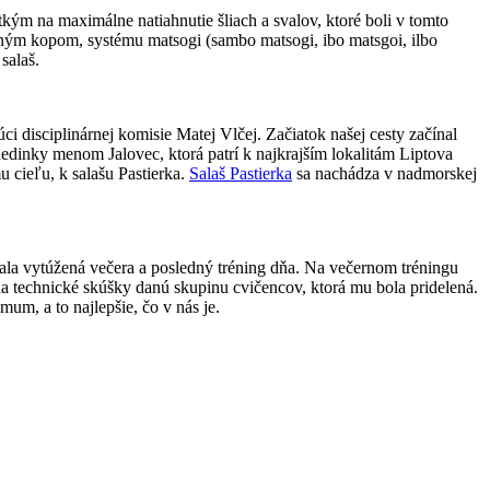
ým na maximálne natiahnutie šliach a svalov, ktoré boli v tomto
ným kopom, systému matsogi (sambo matsogi, ibo matsgoi, ilbo
salaš.
ci disciplinárnej komisie Matej Vlčej. Začiatok našej cesty začínal
edinky menom Jalovec, ktorá patrí k najkrajším lokalitám Liptova
 cieľu, k salašu Pastierka.
Salaš Pastierka
sa nachádza v nadmorskej
la vytúžená večera a posledný tréning dňa. Na večernom tréningu
na technické skúšky danú skupinu cvičencov, ktorá mu bola pridelená.
um, a to najlepšie, čo v nás je.