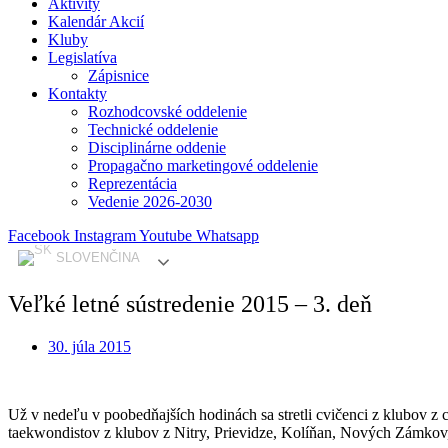
Aktivity
Kalendár Akcií
Kluby
Legislatíva
Zápisnice
Kontakty
Rozhodcovské oddelenie
Technické oddelenie
Disciplinárne oddenie
Propagačno marketingové oddelenie
Reprezentácia
Vedenie 2026-2030
Facebook
Instagram
Youtube
Whatsapp
SLOVENČINA
Veľké letné sústredenie 2015 – 3. deň
30. júla 2015
Už v nedeľu v poobedňajších hodinách sa stretli cvičenci z klubov z
taekwondistov z klubov z Nitry, Prievidze, Kolíňan, Nových Zámko