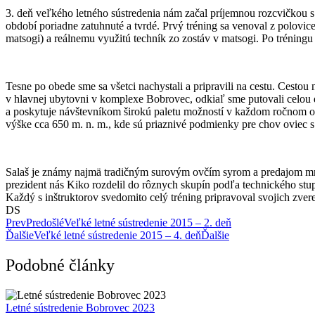
3. deň veľkého letného sústredenia nám začal príjemnou rozcvičkou s
období poriadne zatuhnuté a tvrdé. Prvý tréning sa venoval z polo
matsogi) a reálnemu využitú techník zo zostáv v matsogi. Po tréningu 
Tesne po obede sme sa všetci nachystali a pripravili na cestu. Cestou 
v hlavnej ubytovni v komplexe Bobrovec, odkiaľ sme putovali celou d
a poskytuje návštevníkom širokú paletu možností v každom ročnom ob
výške cca 650 m. n. m., kde sú priaznivé podmienky pre chov oviec 
Salaš je známy najmä tradičným surovým ovčím syrom a predajom mno
prezident nás Kiko rozdelil do rôznych skupín podľa technického stu
Každý s inštruktorov svedomito celý tréning pripravoval svojich zver
DS
Prev
Predošlé
Veľké letné sústredenie 2015 – 2. deň
Ďalšie
Veľké letné sústredenie 2015 – 4. deň
Ďalšie
Podobné články
Letné sústredenie Bobrovec 2023