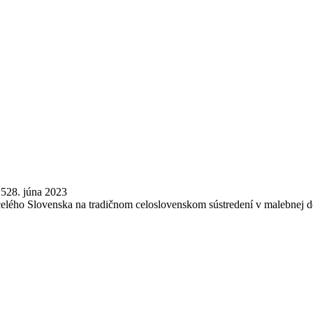
15
28. júna 2023
 celého Slovenska na tradičnom celoslovenskom sústredení v malebnej de