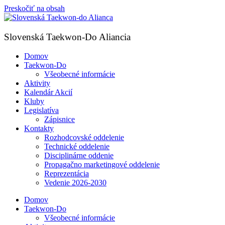
Preskočiť na obsah
Slovenská Taekwon-Do Aliancia
Domov
Taekwon-Do
Všeobecné informácie
Aktivity
Kalendár Akcií
Kluby
Legislatíva
Zápisnice
Kontakty
Rozhodcovské oddelenie
Technické oddelenie
Disciplinárne oddenie
Propagačno marketingové oddelenie
Reprezentácia
Vedenie 2026-2030
Domov
Taekwon-Do
Všeobecné informácie