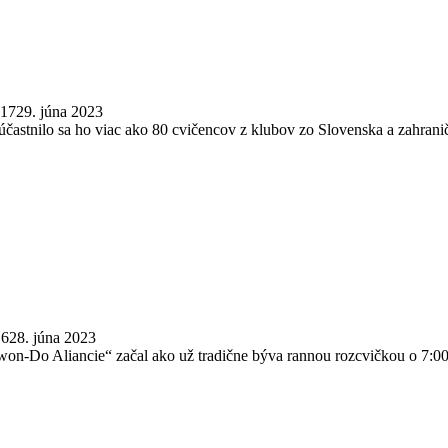
017
29. júna 2023
častnilo sa ho viac ako 80 cvičencov z klubov zo Slovenska a zahranič
16
28. júna 2023
n-Do Aliancie“ začal ako už tradične býva rannou rozcvičkou o 7:00, k