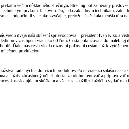
 prvkami veľmi dôkladného strečingu. Strečing bol zameraný predovšetk
vice technickým prvkom Taekwon-Do, teda základným technikám, základ
sme si odpočinuli viac ako zvyčajne, pretože nás čakala menšia túra na 
nás viedli dvaja naši skúsení sprievodcovia – prezident Ivan Kiko a vedú
edinou v zastúpení viac ako 60 ľudí. Cesta pokračovala do malebnej d
dobí. Ďalej nás cesta viedla rôznymi poľnými cestami až k vytúženému
s mliečnou produkciou.
žstva tradičných a domácich produktov. Po návrate zo salašu nás čaka
pňa a každý zúčastnený učiteľ dostal za úlohu trénovať a pripravovať 
encov k nasledujúcim skúškam a všetci sa snažili z každého vydať maxim