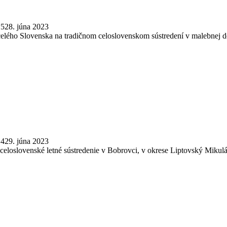
15
28. júna 2023
 celého Slovenska na tradičnom celoslovenskom sústredení v malebnej de
14
29. júna 2023
 celoslovenské letné sústredenie v Bobrovci, v okrese Liptovský Mikulá