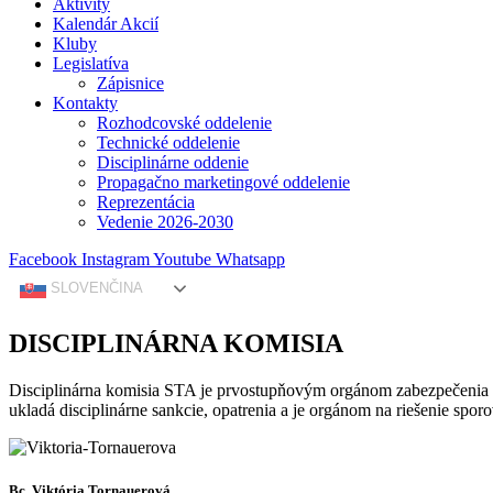
Aktivity
Kalendár Akcií
Kluby
Legislatíva
Zápisnice
Kontakty
Rozhodcovské oddelenie
Technické oddelenie
Disciplinárne oddenie
Propagačno marketingové oddelenie
Reprezentácia
Vedenie 2026-2030
Facebook
Instagram
Youtube
Whatsapp
SLOVENČINA
DISCIPLINÁRNA KOMISIA
Disciplinárna komisia STA je prvostupňovým orgánom zabezpečenia sp
ukladá disciplinárne sankcie, opatrenia a je orgánom na riešenie sporo
Bc. Viktória Tornauerová