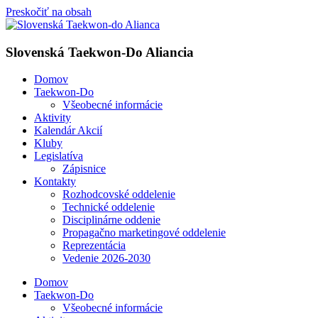
Preskočiť na obsah
Slovenská Taekwon-Do Aliancia
Domov
Taekwon-Do
Všeobecné informácie
Aktivity
Kalendár Akcií
Kluby
Legislatíva
Zápisnice
Kontakty
Rozhodcovské oddelenie
Technické oddelenie
Disciplinárne oddenie
Propagačno marketingové oddelenie
Reprezentácia
Vedenie 2026-2030
Domov
Taekwon-Do
Všeobecné informácie