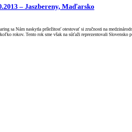
0.2013 – Jaszbereny, Maďarsko
ring sa Nám naskytla príležitosť otestovať si zručnosti na medzináro
niekoľko rokov. Tento rok sme však na súťaži reprezentovali Slovensk