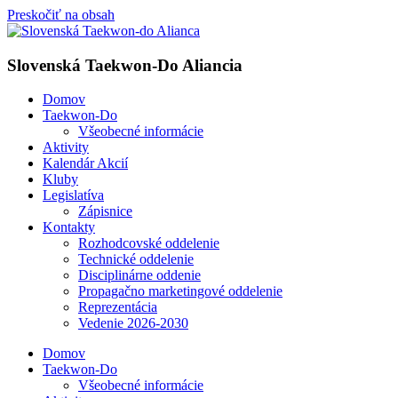
Preskočiť na obsah
Slovenská Taekwon-Do Aliancia
Domov
Taekwon-Do
Všeobecné informácie
Aktivity
Kalendár Akcií
Kluby
Legislatíva
Zápisnice
Kontakty
Rozhodcovské oddelenie
Technické oddelenie
Disciplinárne oddenie
Propagačno marketingové oddelenie
Reprezentácia
Vedenie 2026-2030
Domov
Taekwon-Do
Všeobecné informácie