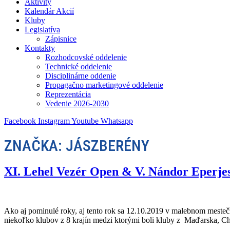
Aktivity
Kalendár Akcií
Kluby
Legislatíva
Zápisnice
Kontakty
Rozhodcovské oddelenie
Technické oddelenie
Disciplinárne oddenie
Propagačno marketingové oddelenie
Reprezentácia
Vedenie 2026-2030
Facebook
Instagram
Youtube
Whatsapp
ZNAČKA:
JÁSZBERÉNY
XI. Lehel Vezér Open & V. Nándor Eperje
Ako aj pominulé roky, aj tento rok sa 12.10.2019 v malebnom mesteč
niekoľko klubov z 8 krajín medzi ktorými boli kluby z Maďarska, C