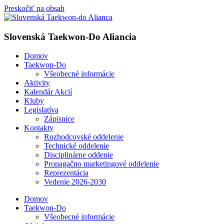
Preskočiť na obsah
Slovenská Taekwon-Do Aliancia
Domov
Taekwon-Do
Všeobecné informácie
Aktivity
Kalendár Akcií
Kluby
Legislatíva
Zápisnice
Kontakty
Rozhodcovské oddelenie
Technické oddelenie
Disciplinárne oddenie
Propagačno marketingové oddelenie
Reprezentácia
Vedenie 2026-2030
Domov
Taekwon-Do
Všeobecné informácie