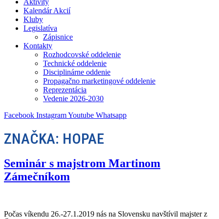
Aktivity
Kalendár Akcií
Kluby
Legislatíva
Zápisnice
Kontakty
Rozhodcovské oddelenie
Technické oddelenie
Disciplinárne oddenie
Propagačno marketingové oddelenie
Reprezentácia
Vedenie 2026-2030
Facebook
Instagram
Youtube
Whatsapp
ZNAČKA:
HOPAE
Seminár s majstrom Martinom
Zámečníkom
Počas víkendu 26.-27.1.2019 nás na Slovensku navštívil majster z