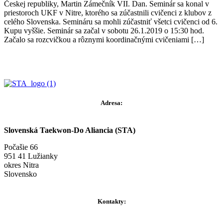
Českej republiky, Martin Zámečník VII. Dan. Seminár sa konal v
priestoroch UKF v Nitre, ktorého sa zúčastnili cvičenci z klubov z
celého Slovenska. Semináru sa mohli zúčastniť všetci cvičenci od 6.
Kupu vyššie. Seminár sa začal v sobotu 26.1.2019 o 15:30 hod.
Začalo sa rozcvičkou a rôznymi koordinačnými cvičeniami […]
Adresa:
Slovenská Taekwon-Do Aliancia (STA)
Počašie 66
951 41 Lužianky
okres Nitra
Slovensko
Kontakty: