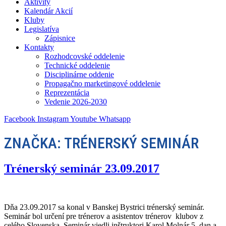
Aktivity
Kalendár Akcií
Kluby
Legislatíva
Zápisnice
Kontakty
Rozhodcovské oddelenie
Technické oddelenie
Disciplinárne oddenie
Propagačno marketingové oddelenie
Reprezentácia
Vedenie 2026-2030
Facebook
Instagram
Youtube
Whatsapp
ZNAČKA:
TRÉNERSKÝ SEMINÁR
Trénerský seminár 23.09.2017
Dňa 23.09.2017 sa konal v Banskej Bystrici trénerský seminár.
Seminár bol určení pre trénerov a asistentov trénerov klubov z
celého Slovenska. Seminár viedli inštruktori Karol Molnár 5. dan a