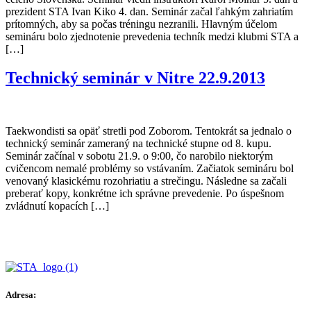
prezident STA Ivan Kiko 4. dan. Seminár začal ľahkým zahriatím
prítomných, aby sa počas tréningu nezranili. Hlavným účelom
semináru bolo zjednotenie prevedenia techník medzi klubmi STA a
[…]
Technický seminár v Nitre 22.9.2013
Taekwondisti sa opäť stretli pod Zoborom. Tentokrát sa jednalo o
technický seminár zameraný na technické stupne od 8. kupu.
Seminár začínal v sobotu 21.9. o 9:00, čo narobilo niektorým
cvičencom nemalé problémy so vstávaním. Začiatok semináru bol
venovaný klasickému rozohriatiu a strečingu. Následne sa začali
preberať kopy, konkrétne ich správne prevedenie. Po úspešnom
zvládnutí kopacích […]
Adresa: