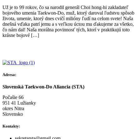
Už je to 99 rokov, čo sa narodil generál Choi hong-hi zakladateľ
bojového umenia Taekwon-Do, muž, ktorý daroval ľudstvu spôsob
života, umenie, ktorý dnes cvičí milióny ľudí na celom svete! Naša
dnešná vďaka patrí jemu a s veľkou úctou mu ďakujeme za všetko,
čo nám dal! Naša morálna povinnosť tých, ktorí v praktikujú toto
krásne bojové […]
Adresa:
Slovenská Taekwon-Do Aliancia (STA)
Počašie 66
951 41 Lužianky
okres Nitra
Slovensko
Kontakty:
sekretarsta@gmail.com