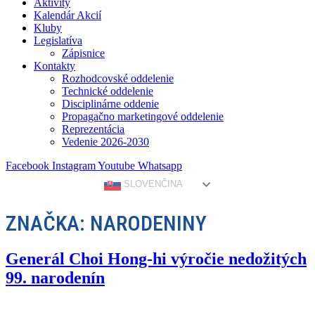
Aktivity
Kalendár Akcií
Kluby
Legislatíva
Zápisnice
Kontakty
Rozhodcovské oddelenie
Technické oddelenie
Disciplinárne oddenie
Propagačno marketingové oddelenie
Reprezentácia
Vedenie 2026-2030
Facebook
Instagram
Youtube
Whatsapp
SLOVENČINA
ZNAČKA:
NARODENINY
Generál Choi Hong-hi výročie nedožitých
99. narodenín