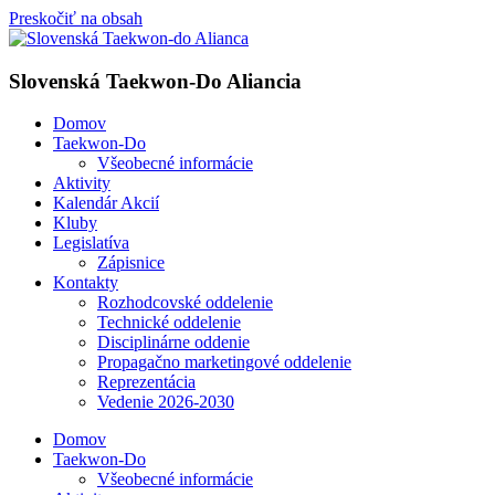
Preskočiť na obsah
Slovenská Taekwon-Do Aliancia
Domov
Taekwon-Do
Všeobecné informácie
Aktivity
Kalendár Akcií
Kluby
Legislatíva
Zápisnice
Kontakty
Rozhodcovské oddelenie
Technické oddelenie
Disciplinárne oddenie
Propagačno marketingové oddelenie
Reprezentácia
Vedenie 2026-2030
Domov
Taekwon-Do
Všeobecné informácie