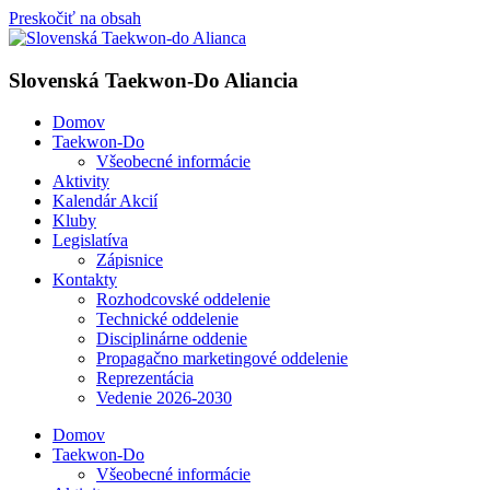
Preskočiť na obsah
Slovenská Taekwon-Do Aliancia
Domov
Taekwon-Do
Všeobecné informácie
Aktivity
Kalendár Akcií
Kluby
Legislatíva
Zápisnice
Kontakty
Rozhodcovské oddelenie
Technické oddelenie
Disciplinárne oddenie
Propagačno marketingové oddelenie
Reprezentácia
Vedenie 2026-2030
Domov
Taekwon-Do
Všeobecné informácie