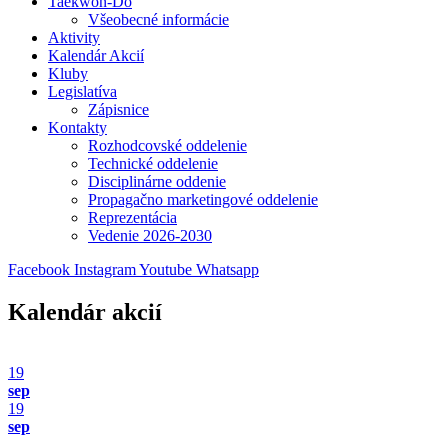
Taekwon-Do
Všeobecné informácie
Aktivity
Kalendár Akcií
Kluby
Legislatíva
Zápisnice
Kontakty
Rozhodcovské oddelenie
Technické oddelenie
Disciplinárne oddenie
Propagačno marketingové oddelenie
Reprezentácia
Vedenie 2026-2030
Facebook
Instagram
Youtube
Whatsapp
Kalendár akcií
19
sep
19
sep