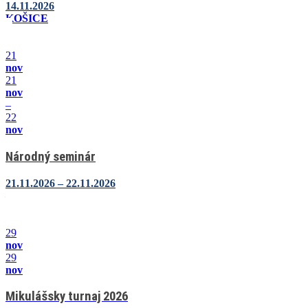
14.11.2026
KOŠICE
21
nov
21
nov
–
22
nov
Národný seminár
21.11.2026 – 22.11.2026
–
29
nov
29
nov
Mikulášsky turnaj 2026