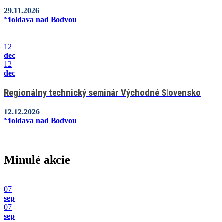
29.11.2026
Moldava nad Bodvou
12
dec
12
dec
Regionálny technický seminár Východné Slovensko
12.12.2026
Moldava nad Bodvou
Minulé akcie
07
sep
07
sep