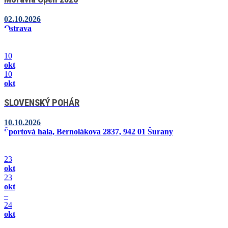
02.10.2026
Ostrava
10
okt
10
okt
SLOVENSKÝ POHÁR
10.10.2026
Športová hala, Bernolákova 2837, 942 01 Šurany
23
okt
23
okt
–
24
okt