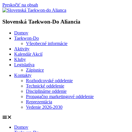
Preskočiť na obsah
Slovenská Taekwon-Do Aliancia
Domov
Taekwon-Do
Všeobecné informácie
Aktivity
Kalendár Akcií
Kluby
Legislatíva
Zápisnice
Kontakty
Rozhodcovské oddelenie
Technické oddelenie
Disciplinárne oddenie
Propagačno marketingové oddelenie
Reprezentácia
Vedenie 2026-2030
Domov