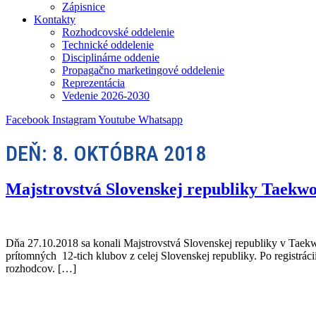
Zápisnice
Kontakty
Rozhodcovské oddelenie
Technické oddelenie
Disciplinárne oddenie
Propagačno marketingové oddelenie
Reprezentácia
Vedenie 2026-2030
Facebook
Instagram
Youtube
Whatsapp
DEŇ:
8. OKTÓBRA 2018
Majstrovstvá Slovenskej republiky Taekwo
Dňa 27.10.2018 sa konali Majstrovstvá Slovenskej republiky v Taekw
prítomných 12-tich klubov z celej Slovenskej republiky. Po registráci
rozhodcov. […]