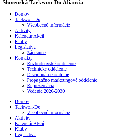
Slovenská Taekwon-Do Aliancia
Domov
Taekwon-Do
Všeobecné informácie
Aktivity
Kalendár Akcií
Kluby
Legislatíva
Zápisnice
Kontakty
Rozhodcovské oddelenie
Technické oddelenie
Disciplinárne oddenie
Propagačno marketingové oddelenie
Reprezentácia
Vedenie 2026-2030
Domov
Taekwon-Do
Všeobecné informácie
Aktivity
Kalendár Akcií
Kluby
Legislatíva