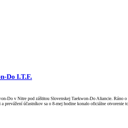
n-Do I.T.F.
on-Do v Nitre pod záštitou Slovenskej Taekwon-Do Aliancie. Ráno o 07
i a prevážení účastníkov sa o 8-mej hodine konalo oficiálne otvorenie 