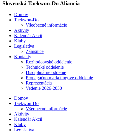
Slovenská Taekwon-Do Aliancia
Domov
Taekwon-Do
Všeobecné informácie
Aktivity
Kalendár Akcií
Kluby
Legislatíva
Zápisnice
Kontakty
Rozhodcovské oddelenie
Technické oddelenie
Disciplinárne oddenie
Propagačno marketingové oddelenie
Reprezentácia
Vedenie 2026-2030
Domov
Taekwon-Do
Všeobecné informácie
Aktivity
Kalendár Akcií
Kluby
Legislatíva