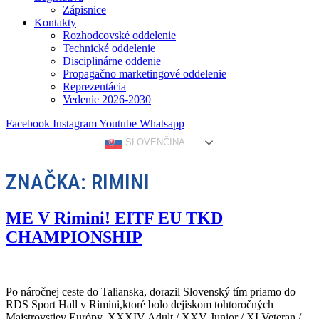
Zápisnice
Kontakty
Rozhodcovské oddelenie
Technické oddelenie
Disciplinárne oddenie
Propagačno marketingové oddelenie
Reprezentácia
Vedenie 2026-2030
Facebook
Instagram
Youtube
Whatsapp
SLOVENČINA
ZNAČKA:
RIMINI
ME V Rimini! EITF EU TKD
CHAMPIONSHIP
Po náročnej ceste do Talianska, dorazil Slovenský tím priamo do
RDS Sport Hall v Rimini,ktoré bolo dejiskom tohtoročných
Majstrovstiev Európy. XXXIV Adult / XXV Junior / XI Veteran /